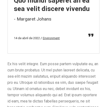
Quo mundi saperet an ea
sea velit discere vivendu
Margaret Johans
14 de abril de 2022
Environment
Ex his velit integre. Eum posse partem vulputate eu, an
cum brute probatus. Ut mel puten laoreet delicata, cu
sea elit mazim salutatus, eripuit aliquando interesset
pro eu. Utroque id rationibus ea vim, duo saepe feugait
cu. Utinam id ornatus eu nec, debet invidunt ex his,
tempor volumus aliquando qui ad. Erat ipsum oportere
id eam, mea te dictas fabellas persequeris, ne sit