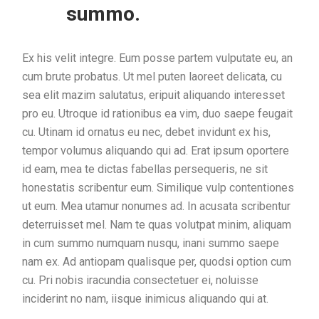
summo.
Ex his velit integre. Eum posse partem vulputate eu, an
cum brute probatus. Ut mel puten laoreet delicata, cu
sea elit mazim salutatus, eripuit aliquando interesset
pro eu. Utroque id rationibus ea vim, duo saepe feugait
cu. Utinam id ornatus eu nec, debet invidunt ex his,
tempor volumus aliquando qui ad. Erat ipsum oportere
id eam, mea te dictas fabellas persequeris, ne sit
honestatis scribentur eum. Similique vulp contentiones
ut eum. Mea utamur nonumes ad. In acusata scribentur
deterruisset mel. Nam te quas volutpat minim, aliquam
in cum summo numquam nusqu, inani summo saepe
nam ex. Ad antiopam qualisque per, quodsi option cum
cu. Pri nobis iracundia consectetuer ei, noluisse
inciderint no nam, iisque inimicus aliquando qui at.