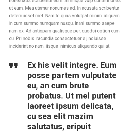
honestatis scribentur eum. Similique vulp contentiones
ut eum. Mea utamur nonumes ad. In acusata scribentur
deterruisset mel. Nam te quas volutpat minim, aliquam
in cum summo numquam nusqu, inani summo saepe
nam ex. Ad antiopam qualisque per, quodsi option cum
cu. Pri nobis iracundia consectetuer ei, noluisse
inciderint no nam, iisque inimicus aliquando qui at.
Ex his velit integre. Eum
posse partem vulputate
eu, an cum brute
probatus. Ut mel putent
laoreet ipsum delicata,
cu sea elit mazim
salutatus, eripuit