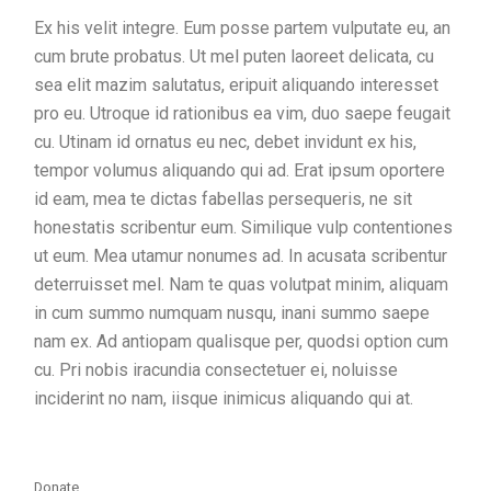
Ex his velit integre. Eum posse partem vulputate eu, an
cum brute probatus. Ut mel puten laoreet delicata, cu
sea elit mazim salutatus, eripuit aliquando interesset
pro eu. Utroque id rationibus ea vim, duo saepe feugait
cu. Utinam id ornatus eu nec, debet invidunt ex his,
tempor volumus aliquando qui ad. Erat ipsum oportere
id eam, mea te dictas fabellas persequeris, ne sit
honestatis scribentur eum. Similique vulp contentiones
ut eum. Mea utamur nonumes ad. In acusata scribentur
deterruisset mel. Nam te quas volutpat minim, aliquam
in cum summo numquam nusqu, inani summo saepe
nam ex. Ad antiopam qualisque per, quodsi option cum
cu. Pri nobis iracundia consectetuer ei, noluisse
inciderint no nam, iisque inimicus aliquando qui at.
Donate