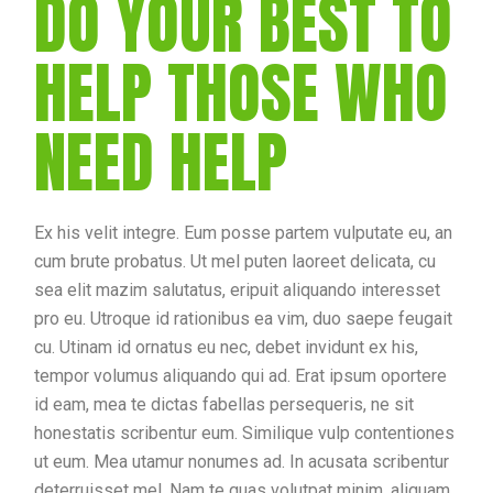
DO YOUR BEST TO
HELP THOSE WHO
NEED HELP
Ex his velit integre. Eum posse partem vulputate eu, an
cum brute probatus. Ut mel puten laoreet delicata, cu
sea elit mazim salutatus, eripuit aliquando interesset
pro eu. Utroque id rationibus ea vim, duo saepe feugait
cu. Utinam id ornatus eu nec, debet invidunt ex his,
tempor volumus aliquando qui ad. Erat ipsum oportere
id eam, mea te dictas fabellas persequeris, ne sit
honestatis scribentur eum. Similique vulp contentiones
ut eum. Mea utamur nonumes ad. In acusata scribentur
deterruisset mel. Nam te quas volutpat minim, aliquam