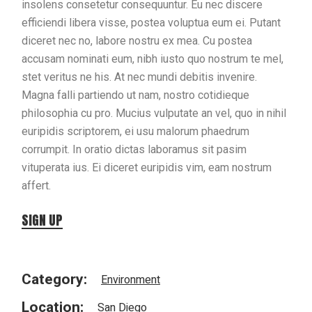
insolens consetetur consequuntur. Eu nec discere
efficiendi libera visse, postea voluptua eum ei. Putant
diceret nec no, labore nostru ex mea. Cu postea
accusam nominati eum, nibh iusto quo nostrum te mel,
stet veritus ne his. At nec mundi debitis invenire.
Magna falli partiendo ut nam, nostro cotidieque
philosophia cu pro. Mucius vulputate an vel, quo in nihil
euripidis scriptorem, ei usu malorum phaedrum
corrumpit. In oratio dictas laboramus sit pasim
vituperata ius. Ei diceret euripidis vim, eam nostrum
affert.
SIGN UP
Category:
Environment
Location:
San Diego